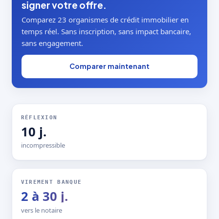
signer votre offre.
Comparez 23 organismes de crédit immobilier en
temps réel. Sans inscription, sans impact bancaire,
sans engagement.
Comparer maintenant
RÉFLEXION
10 j.
incompressible
VIREMENT BANQUE
2 à 30 j.
vers le notaire