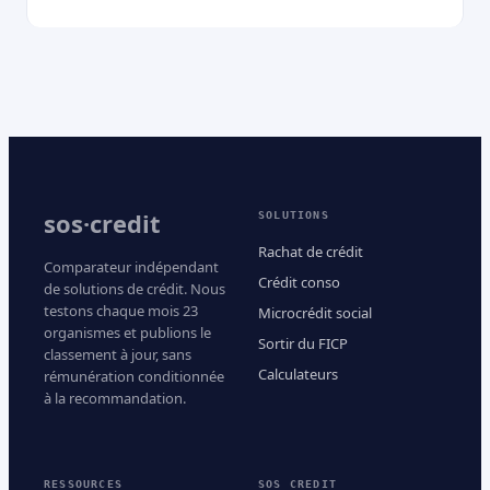
sos·credit
SOLUTIONS
Rachat de crédit
Comparateur indépendant
Crédit conso
de solutions de crédit. Nous
testons chaque mois 23
Microcrédit social
organismes et publions le
Sortir du FICP
classement à jour, sans
Calculateurs
rémunération conditionnée
à la recommandation.
RESSOURCES
SOS CREDIT