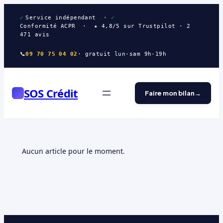
Aller
au
✓
Service indépendant ·
✓
Conformité ACPR · ★ 4,8/5 sur Trustpilot · 2
contenu
471 avis
📞
09 70 75 04 02
· gratuit lun-sam 9h-19h
SOS Crédit
Faire mon bilan
Aucun article pour le moment.